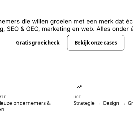
n met ee
emers die willen groeien met een merk dat éch
g, SEO & GEO, marketing en web. Alles onder 
Gratis groeicheck
Bekijk onze cases
WIE
HOE
ieuze ondernemers &
Strategie
→
Design
→
Gr
en