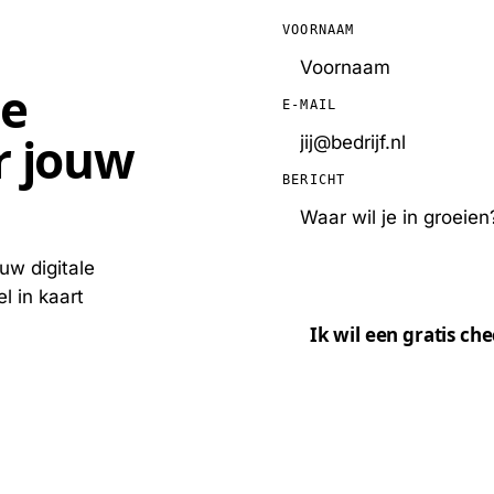
VOORNAAM
de
E-MAIL
r jouw
BERICHT
uw digitale
l in kaart
Ik wil een gratis che