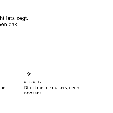
n doel
.
t iets zegt.
één dak.
WERKWIJZE
oei
Direct met de makers, geen
nonsens
.