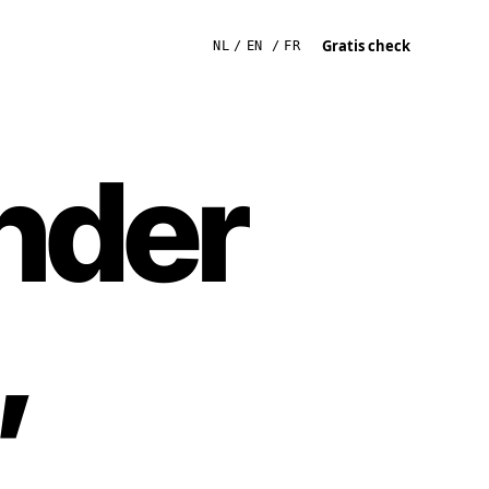
Gratis check
NL
EN
FR
nder
,