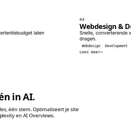
04
Webdesign & D
ertentiebudget laten
Snelle, converterende 
dragen.
Webdesign
Development
Lees meer
én in AI
.
s, één stem. Optimaliseert je site
plexity en AI Overviews.