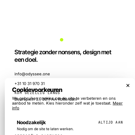
Strategie zonder nonsens, design met
een doel.
info@odyssee.one
×
+31 10 31 970 31
Cookievoorkeuren
KOM GEZELLIG LANGS
We gebruiken cookies om de site te verbeteren en ons
Beursplein 37, 3011 AA Rotterdam
aanbod te meten. Kies hieronder zelf wat je toestaat.
Meer
info
Noodzakelijk
ALTIJD AAN
Nodig om de site te laten werken.